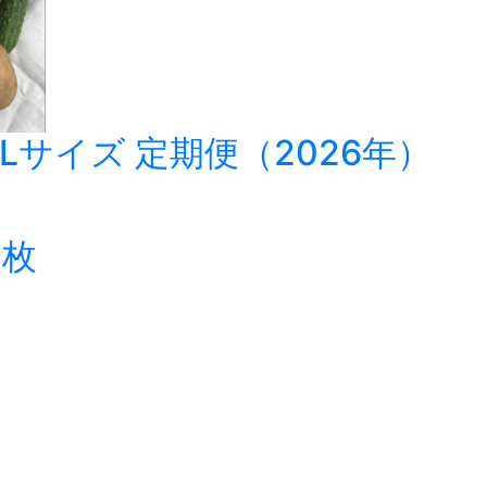
サイズ 定期便（2026年）
こ
の
0枚
商
品
に
は
複
数
の
バ
リ
エ