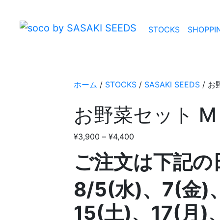
STOCKS
SHOPPI
ホーム
/
STOCKS
/
SASAKI SEEDS
/ 
お野菜セット M
価
¥
3,900
–
¥
4,400
格
ご注文は下記の
帯:
¥3,900
8/5
(水)、7(金)
–
¥4,400
15
(土)、17(月)