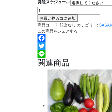
発送スケジュール
お
野
お買い物カゴに追加
菜
商品コード:
該当なし
カテゴリー:
SASAK
セ
この商品をシェアする
ッ
ト
M・
Facebook
L
Twitter
サ
関連商品
Line
イ
ズ
単
発
便
（2026
年）
個