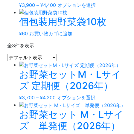
¥4,200
は
価
こ
¥
3,900
–
¥
4,400
オプションを選択
複
格
の
数
個包装用野菜袋10枚
帯:
商
の
¥3,900
品
バ
–
に
¥
60
お買い物カゴに追加
リ
¥4,400
は
エ
全3件を表示
複
ー
数
シ
の
ョ
バ
お野菜セットM・Lサイ
ン
リ
が
ズ 定期便（2026年）
エ
あ
ー
り
価
こ
¥
3,700
–
¥
4,200
オプションを選択
シ
ま
格
の
ョ
す。
お野菜セット M・Lサイ
帯:
商
ン
オ
¥3,700
品
が
プ
ズ 単発便（2026年）
–
に
あ
シ
¥4,200
は
り