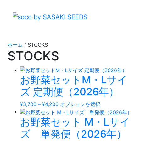
ホーム
/ STOCKS
STOCKS
お野菜セットM・Lサイ
ズ 定期便（2026年）
価
こ
¥
3,700
–
¥
4,200
オプションを選択
格
の
お野菜セット M・Lサイ
帯:
商
¥3,700
品
ズ 単発便（2026年）
–
に