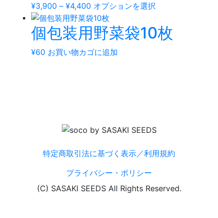
ョ
価
こ
¥
3,900
–
¥
4,400
オプションを選択
複
ま
ン
格
の
数
す。
は
個包装用野菜袋10枚
帯:
商
の
オ
商
¥3,900
品
バ
プ
品
–
に
¥
60
お買い物カゴに追加
リ
シ
ペ
¥4,400
は
エ
ョ
ー
複
ー
ン
ジ
数
シ
は
か
の
ョ
商
ら
バ
ン
品
選
リ
が
ペ
択
エ
あ
ー
で
ー
り
ジ
特定商取引法に基づく表示／利用規約
き
シ
ま
か
ま
ョ
プライバシー・ポリシー
す。
ら
す
ン
オ
選
(C) SASAKI SEEDS All Rights Reserved.
が
プ
択
あ
シ
で
り